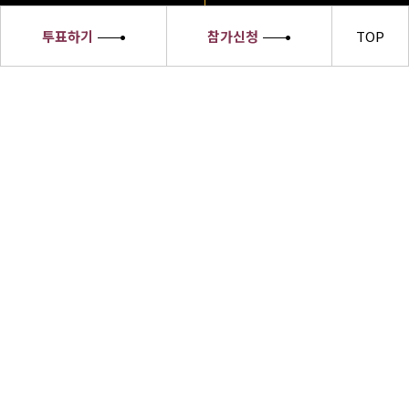
투표하기
참가신청
TOP
세종대왕
소헌왕후
선발대회
세종대왕소헌왕후 선발대회 수상자들은
한글의 우수성과 한복의 아름다움,한식의
세계화 및 한류문화를 전 세계에 알릴