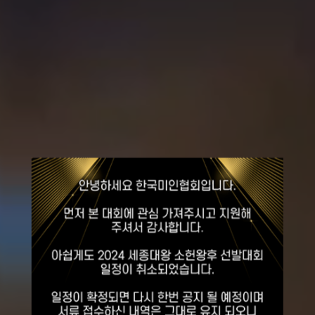
2026
세종대왕
소헌왕후