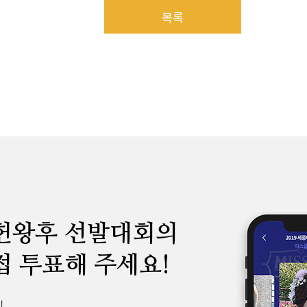
목록
헌왕후 선발대회의
접 투표해 주세요!
!