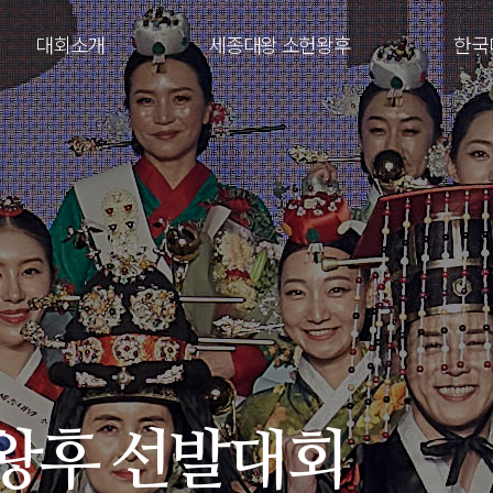
대회소개
세종대왕 소헌왕후
한국
왕후 선발대회