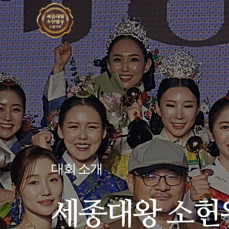
대회 소개
세종대왕 소헌