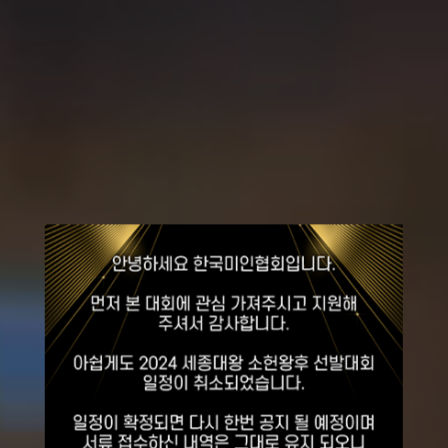
2026
세종대왕
소헌왕후