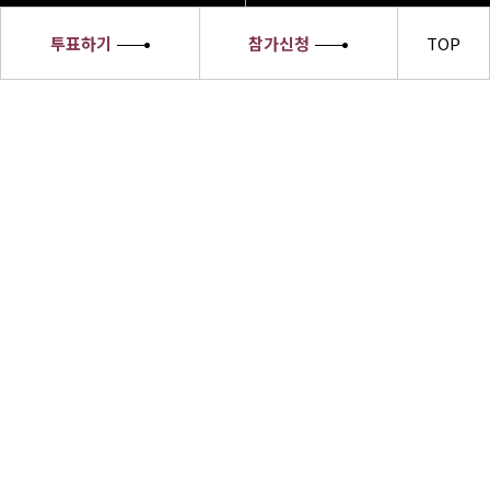
투표하기
참가신청
TOP
세종대왕
소헌왕후
선발대회
세종대왕소헌왕후 선발대회 수상자들은
한글의 우수성과 한복의 아름다움,한식의
세계화 및 한류문화를 전 세계에 알릴