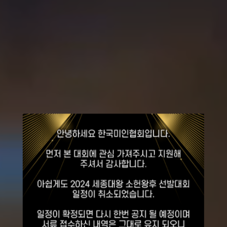
2026
세종대왕
소헌왕후