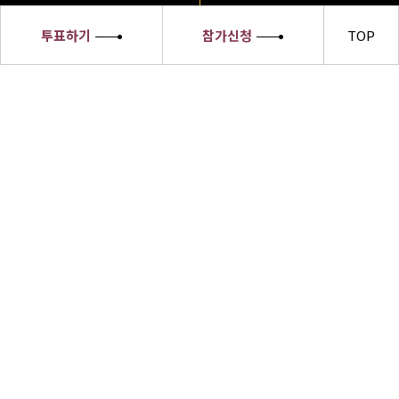
투표하기
참가신청
TOP
세종대왕
소헌왕후
선발대회
세종대왕소헌왕후 선발대회 수상자들은
한글의 우수성과 한복의 아름다움,한식의
세계화 및 한류문화를 전 세계에 알릴