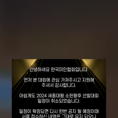
2026
세종대왕
소헌왕후