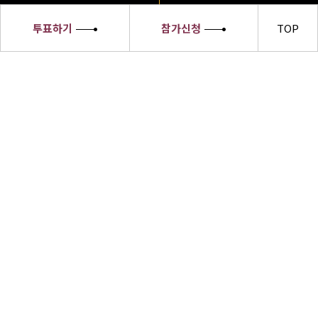
투표하기
참가신청
TOP
세종대왕
소헌왕후
선발대회
세종대왕소헌왕후 선발대회 수상자들은
한글의 우수성과 한복의 아름다움,한식의
세계화 및 한류문화를 전 세계에 알릴