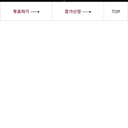
투표하기
참가신청
TOP
세종대왕
소헌왕후
선발대회
세종대왕소헌왕후 선발대회 수상자들은
한글의 우수성과 한복의 아름다움,한식의
세계화 및 한류문화를 전 세계에 알릴