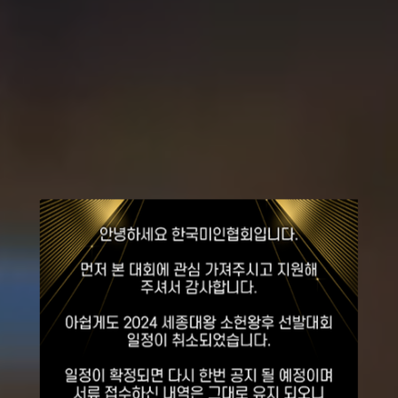
2026
세종대왕
소헌왕후