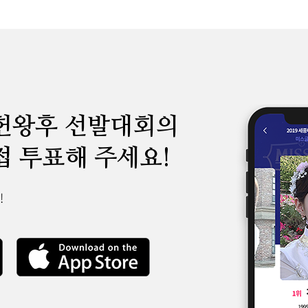
헌왕후 선발대회의
접 투표해 주세요!
!