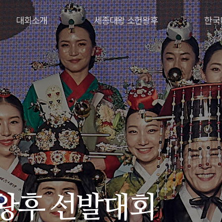
대회소개
세종대왕 소헌왕후
한국
왕후 선발대회