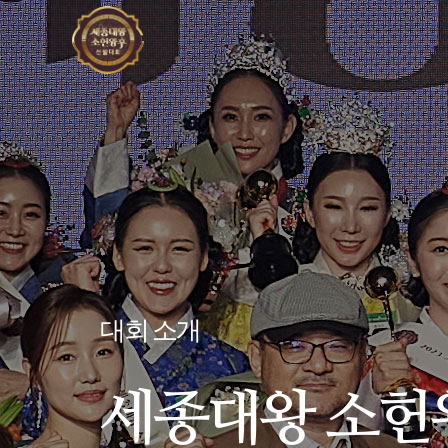
대회 소개
세종대왕 소헌