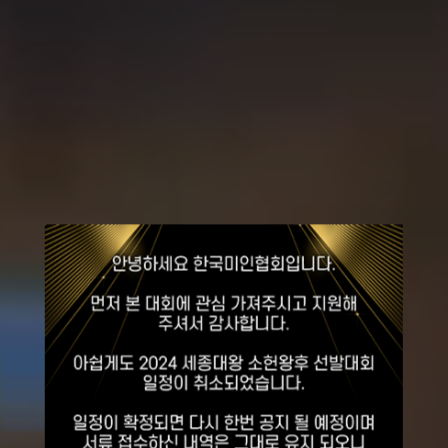
2026
세종대왕
소헌왕후