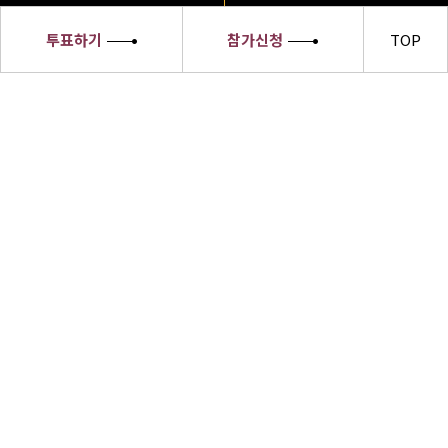
투표하기
참가신청
TOP
세종대왕
소헌왕후
선발대회
세종대왕소헌왕후 선발대회 수상자들은
한글의 우수성과 한복의 아름다움,한식의
세계화 및 한류문화를 전 세계에 알릴